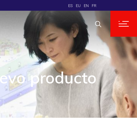
ES
EU
EN
FR
uevo producto