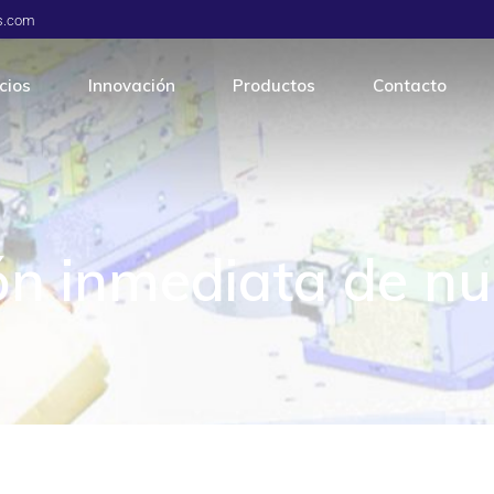
os.com
cios
Innovación
Productos
Contacto
ería
Automoción
cción
Componentes electrónicos
ad
Electrodomésticos
ión inmediata de n
r de moldes
Industriales
tica
Medición
Salud