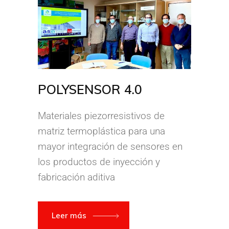
POLYSENSOR 4.0
Materiales piezorresistivos de
matriz termoplástica para una
mayor integración de sensores en
los productos de inyección y
fabricación aditiva
Leer más