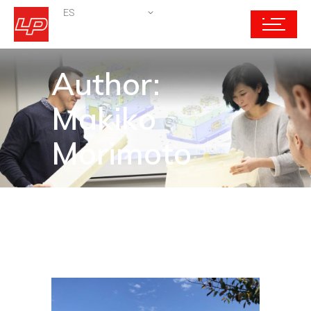
ES
Author:
Makiko
Morimoto