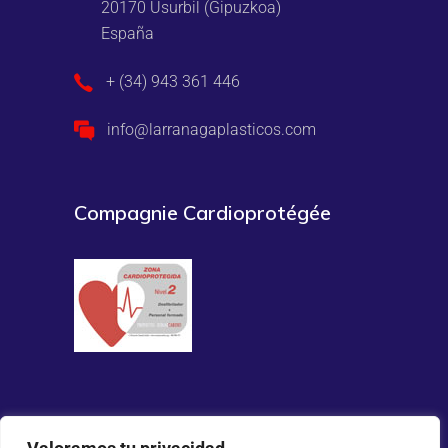
20170 Usurbil (Gipuzkoa)
España
+ (34) 943 361 446
info@larranagaplasticos.com
Compagnie Cardioprotégée