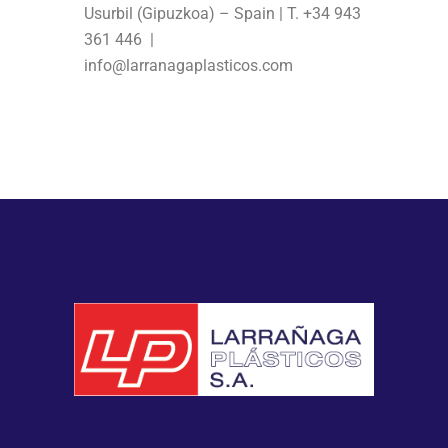
Usurbil (Gipuzkoa) – Spain | T. +34 943
361 446 |
info@larranagaplasticos.com