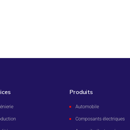
ices
Produits
énierie
Automobile
oduction
Composants électriques