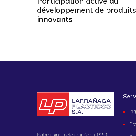
Participation active au
développement de produits
innovants
Serv
Ing
Pr
Notre usine a été fondée en 1959