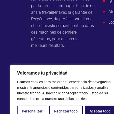
Qua
par la famille Larrañaga. Plus de 60
Ate
ans à travailler avec la garantie de
l’expérience, du professionnalisme
Log
et de l’investissement continu dans
des machines de dernière
génération, pour assurer les
meilleurs résultats.
Valoramos tu privacidad
Usamos cookies para mejorar su experiencia de navegación,
mostrarle anuncios o contenidos personalizados y analizar
nuestro tráfico. Al hacer clic en “Aceptar todo” usted da su
consentimiento a nuestro uso de las cookies.
Personalizar
Rechazar todo
Aceptar todo