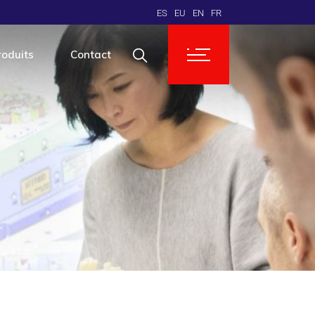
ES
EU
EN
FR
roduits
Contact
tomobile
mposants électriques
pareils électroménagers
cteur industriel
esure
anté