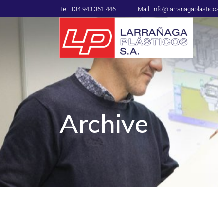
Tel: +34 943 361 446
Mail: info@larranagaplastic
Archive