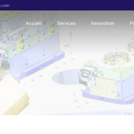
os.com
Accueil
Services
Innovation
P
Ingénierie
Au
Production
Co
Qualité
Ap
Atelier de moules
Se
Logistique
M
S