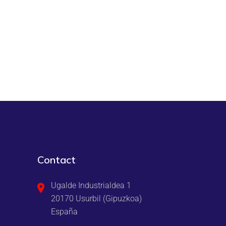
Contact
Ugalde Industrialdea 1
20170 Usurbil (Gipuzkoa)
España