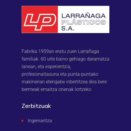
Fabrika 1959an eratu zuen Larrañaga
familiak. 60 urte baino gehiago daramatza
lanean, eta esperientzia,
profesionaltasuna eta punta-puntako
makinerian etengabe inbertitzea dira bere
bermeak emaitza onenak lortzeko
Zerbitzuak
Ingeniaritza