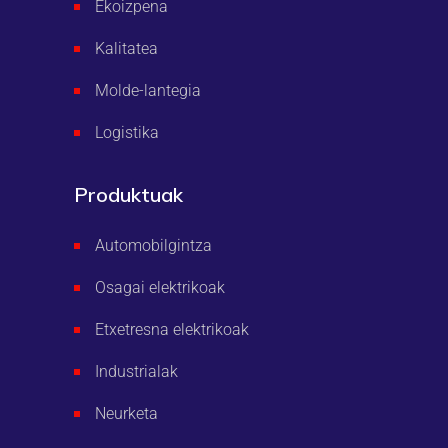
Ekoizpena
Kalitatea
Molde-lantegia
Logistika
Produktuak
Automobilgintza
Osagai elektrikoak
Etxetresna elektrikoak
Industrialak
Neurketa