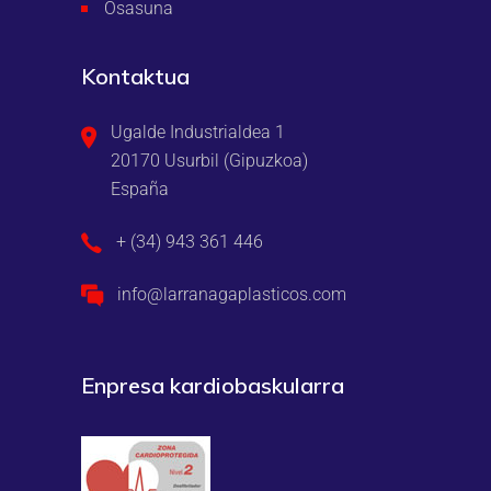
Osasuna
Kontaktua
Ugalde Industrialdea 1
20170 Usurbil (Gipuzkoa)
España
+ (34) 943 361 446
info@larranagaplasticos.com
Enpresa kardiobaskularra