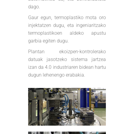
dago.
Gaur egun, termoplastiko mota oro
injektatzen dugu, eta ingeniaritzako
termoplastikoen aldeko apustu
garbia egiten dugu.
Plantan ekoizpen-kontrolerako
datuak jasotzeko sistema jartzea
izan da 4.0 industriaren bidean hartu
dugun lehenengo erabakia.