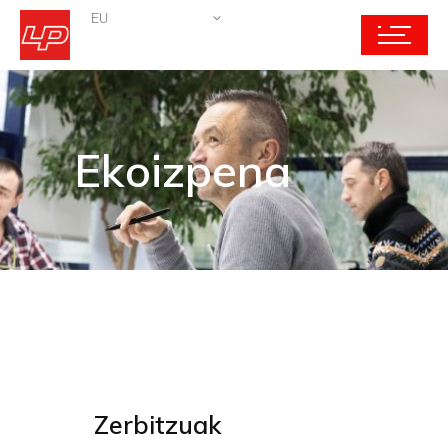
EU
Ekoizpena
Zerbitzuak