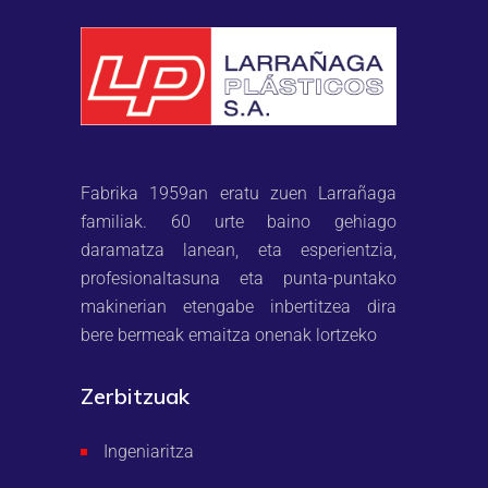
Fabrika 1959an eratu zuen Larrañaga
familiak. 60 urte baino gehiago
daramatza lanean, eta esperientzia,
profesionaltasuna eta punta-puntako
makinerian etengabe inbertitzea dira
bere bermeak emaitza onenak lortzeko
Zerbitzuak
Ingeniaritza