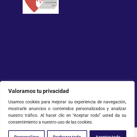
Valoramos tu privacidad
2025 All Rights Reserved ©
Larrañaga
Usamos cookies para mejorar su experiencia de navegación,
Plásticos
mostrarle anuncios o contenidos personalizados y analizar
nuestro tráfico. Al hacer clic en “Aceptar todo” usted da su
Lege-oharra
–
Pribatutasun-politika
–
consentimiento a nuestro uso de las cookies.
Cookien politika
–
Salaketa-kanala