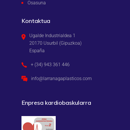
Osasuna
Kontaktua
Ugalde Industrialdea 1
20170 Usurbil (Gipuzkoa)
España
+ (34) 943 361 446
info@larranagaplasticos.com
Enpresa kardiobaskularra