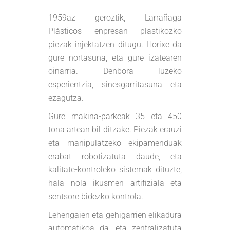
1959az geroztik, Larrañaga
Plásticos enpresan plastikozko
piezak injektatzen ditugu. Horixe da
gure nortasuna, eta gure izatearen
oinarria. Denbora luzeko
esperientzia, sinesgarritasuna eta
ezagutza.
Gure makina-parkeak 35 eta 450
tona artean bil ditzake. Piezak erauzi
eta manipulatzeko ekipamenduak
erabat robotizatuta daude, eta
kalitate-kontroleko sistemak dituzte,
hala nola ikusmen artifiziala eta
sentsore bidezko kontrola.
Lehengaien eta gehigarrien elikadura
automatikoa da, eta zentralizatuta