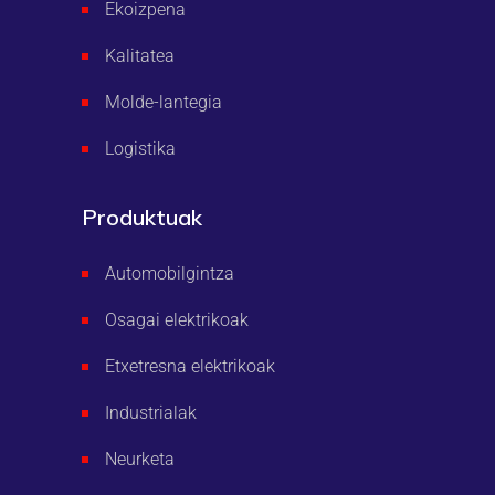
Ekoizpena
Kalitatea
Molde-lantegia
Logistika
Produktuak
Automobilgintza
Osagai elektrikoak
Etxetresna elektrikoak
Industrialak
Neurketa