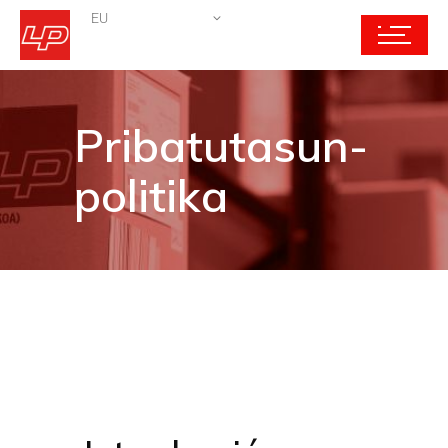
EU
Pribatutasun-
politika